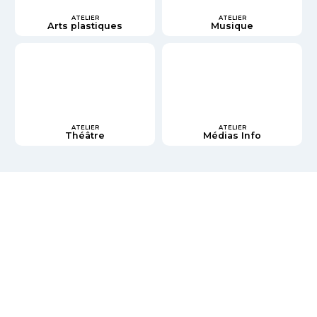
ATELIER
ATELIER
Arts plastiques
Musique
ATELIER
ATELIER
Théâtre
Médias Info
PARCOURS
INDUSTRIE,
INFORMATIQUE,
INGÉNIERIE
PARCOURS
SERVICES AUX ENTREPRISES