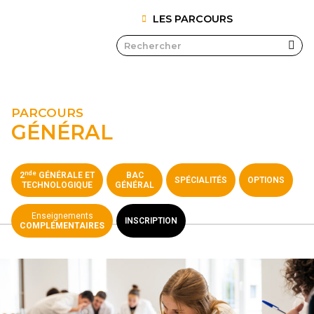
LES PARCOURS
PARCOURS
GÉNÉRAL
nde
2
GÉNÉRALE ET
BAC
SPÉCIALITÉS
OPTIONS
TECHNOLOGIQUE
GÉNÉRAL
Enseignements
INSCRIPTION
COMPLÉMENTAIRES