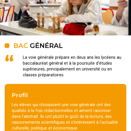
BAC
GÉNÉRAL
“
La voie générale prépare en deux ans les lycéens au
baccalauréat général et à la poursuite d’études
supérieures, principalement en université ou en
classes préparatoires.
Profil
Les élèves qui choisissent une voie générale ont des
qualités à la fois rédactionnelles et aiment raisonner
dans l’abstrait. Ils ont plutôt le goût de la lecture, des
raisonnements scientifiques et s’intéressent à l’actualité
culturelle, politique et économique.