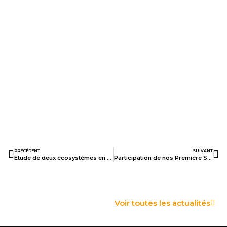
PRÉCÉDENT
SUIVANT
Étude de deux écosystèmes en spécialité SVT
Participation de nos Première STI2D au concours Robotfesta !
Voir toutes les actualités