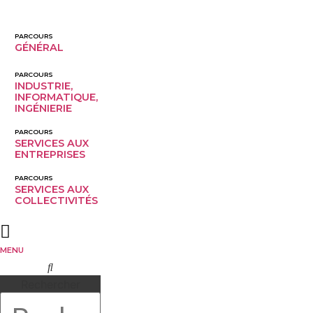
Aller
au
PARCOURS
contenu
GÉNÉRAL
PARCOURS
INDUSTRIE,
INFORMATIQUE,
INGÉNIERIE
PARCOURS
SERVICES AUX
ENTREPRISES
PARCOURS
SERVICES AUX 
COLLECTIVITÉS
MENU
Rechercher