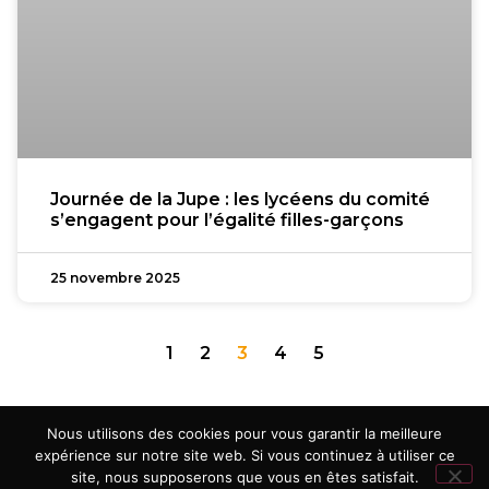
Journée de la Jupe : les lycéens du comité
s’engagent pour l’égalité filles-garçons
25 novembre 2025
1
2
3
4
5
Nous utilisons des cookies pour vous garantir la meilleure
expérience sur notre site web. Si vous continuez à utiliser ce
Mentions légales
Politique de confidentialité
Contact
site, nous supposerons que vous en êtes satisfait.
Réalisation
Ekole.fr