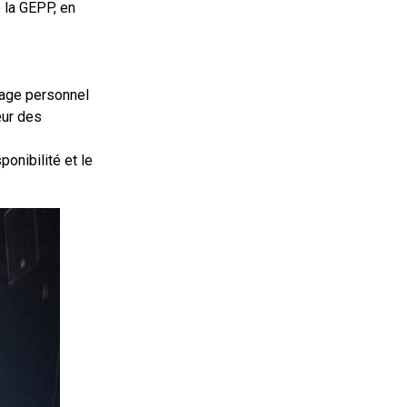
 la GEPP, en
nage personnel
œur des
onibilité et le